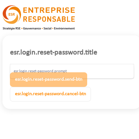
esr.login.reset-password.title
esr.login.reset-password.prompt
esr.login.reset-password.send-btn
esr.login.reset-password.cancel-btn